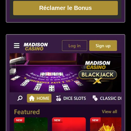
Réclamer le Bonus