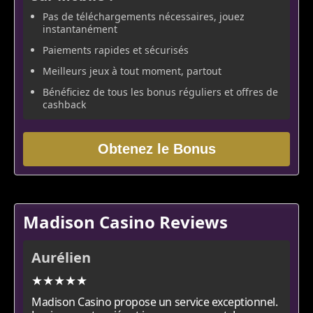
Pas de téléchargements nécessaires, jouez
instantanément
Paiements rapides et sécurisés
Meilleurs jeux à tout moment, partout
Bénéficiez de tous les bonus réguliers et offres de
cashback
Obtenez le Bonus
Madison Casino Reviews
Aurélien
★
★
★
★
★
Madison Casino propose un service exceptionnel.