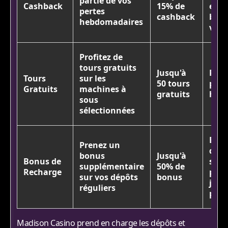
partie de vos
Cashback
15% de
et ac
pertes
cashback
bon
hebdomadaires
votr
Profitez de
tours gratuits
Jusqu'à
Part
Tours
sur les
50 tours
pro
Gratuits
machines à
gratuits
heb
sous
sélectionnées
Effe
Prenez un
dépô
bonus
Jusqu'à
Bonus de
supp
supplémentaire
50% de
Recharge
pend
sur vos dépôts
bonus
jour
réguliers
prom
Madison Casino prend en charge les dépôts et