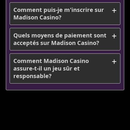
Comment puis-je m'inscrire sur
Madison Casino?
Quels moyens de paiement sont
acceptés sur Madison Casino?
Comment Madison Casino
assure-t-il un jeu sûr et
responsable?